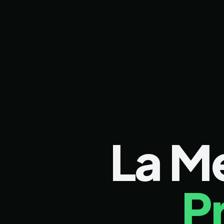
La M
P