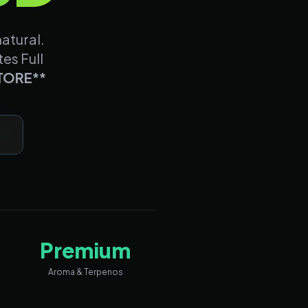
atural.
tes Full
TORE**
a
Premium
Aroma & Terpenos