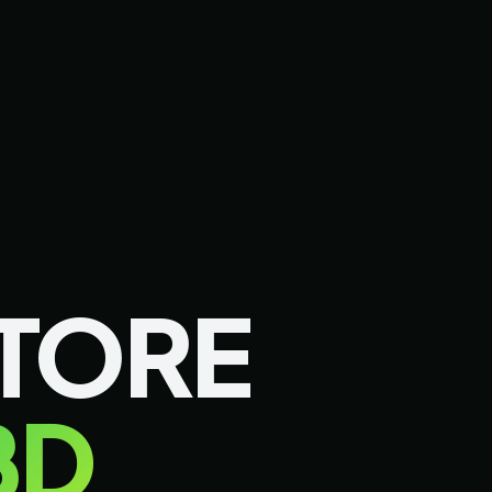
STORE
BD