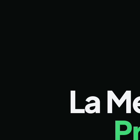
La M
P