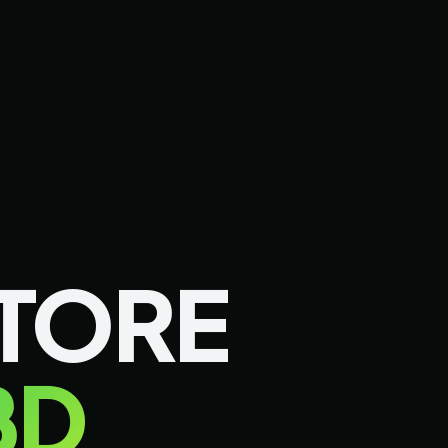
STORE
BD