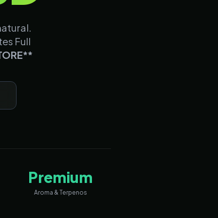
atural.
tes Full
TORE**
a
Premium
Aroma & Terpenos